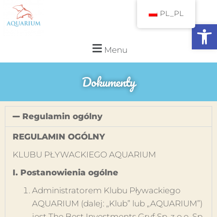
PL_PL
Otwórz pasek narzędzi
Menu
Dokumenty
Regulamin ogólny
REGULAMIN OGÓLNY
KLUBU PŁYWACKIEGO AQUARIUM
I. Postanowienia ogólne
Administratorem Klubu Pływackiego
AQUARIUM (dalej: „Klub” lub „AQUARIUM”)
jest The Best Investments Gryf Sp. z o.o. Sp.